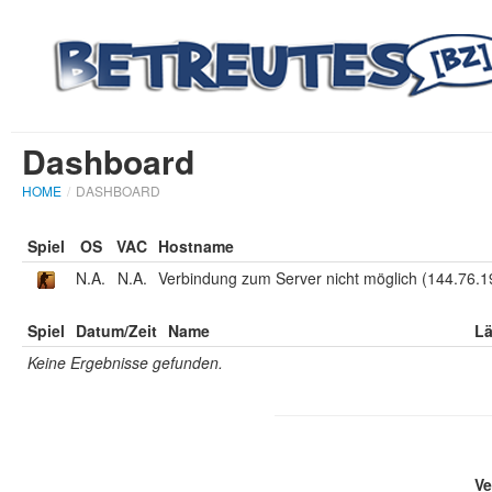
Dashboard
HOME
/
DASHBOARD
Spiel
OS
VAC
Hostname
N.A.
N.A.
Verbindung zum Server nicht möglich (144.76.
Spiel
Datum/Zeit
Name
L
Keine Ergebnisse gefunden.
Ve